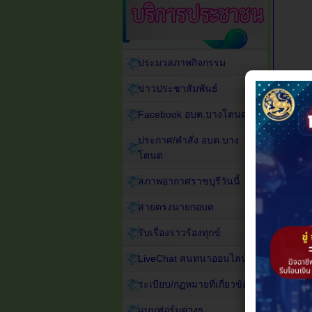
ประมวลภาพกิจกรรม
ข่าวประชาสัมพันธ์
Facebook อบต.บางโตนด
ประกาศ/คำสั่ง อบต.บาง
โตนด
สภาพอากาศราชบุรีวันนี้
สายตรงนายกอบต
Attach
รับเรื่องราวร้องทุกข์
ราย
LiveChat สนทนาออนไลน์
ระเบียบ/กฏหมายที่เกี่ยวข้อง
แบบฟอร์มต่างๆ