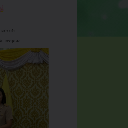
้างประจำ
พยากรบุคคล