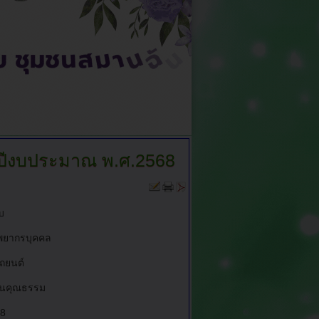
ีงบประมาณ พ.ศ.2568
บ
พยากรบุคคล
ถยนต์
้านคุณธรรม
68