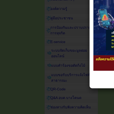
องค์ความรู้
คู่มือประชาชน
การป้องกันและปราบปราม
การทุจริต
E-service
ระบบจัดเก็บขยะมูลฝอย
ออนไลน์
แบบคำร้องขอตัดกิ่งไม้
แบบขอรับบริการแจ้งไฟฟ้า
สาธารณะ
QR-Code
Q&A อบต.บางโตนด
ช่องทางรับฟังความคิดเห็น