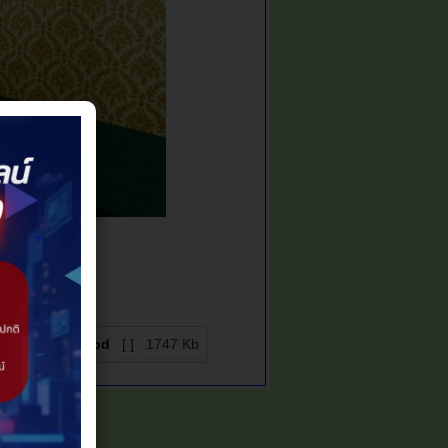
มาณ พ.ศ. 2568.pd
[ ]
1747 Kb