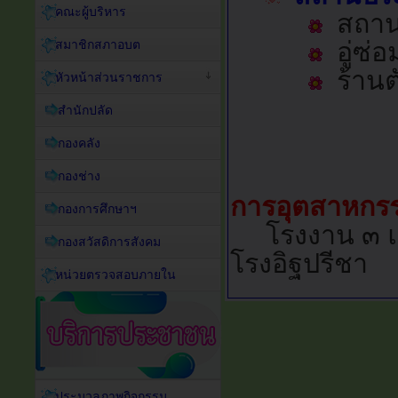
คณะผู้บริหาร
สถานท
สมาชิกสภาอบต
อู่ซ่
ร้านต
หัวหน้าส่วนราชการ
สำนักปลัด
กองคลัง
กองช่าง
การอุตสาหกร
กองการศึกษาฯ
โรงงาน ๓ แห่
กองสวัสดิการสังคม
โรงอิฐปรีชา
หน่วยตรวจสอบภายใน
ประมวลภาพกิจกรรม