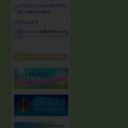
การนำผลการประเมินITAไป
สู่การพัฒนาองค์กร
ITAประจำปี