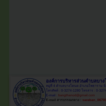
องค์การบริหารส่วนตำบลบา
หมู่ที่ 4 ตำบลบางโตนด อำเภอโพธาราม จั
โทรศัพท์ : 0-3274-1280 โทรสาร : 0-327
E-mail :
bangthanod@gmail.com
E-mail สารบรรณกลาง :
saraban_0670