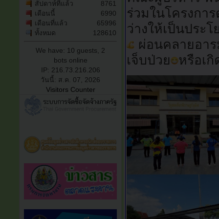
สัปดาห์ที่แล้ว
8761
ร่วมในโครงการดัง
เดือนนี้
6990
เดือนที่แล้ว
65996
ว่างให้เป็นประโ
ทั้งหมด
128610
ผ่อนคลายอาร
We have: 10 guests, 2
เจ็บป่วย
หรือเก
bots online
IP: 216.73.216.206
วันนี้: ส.ค. 07, 2026
Visitors Counter