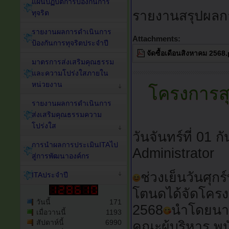
แผนปฏิบัติการป้องกันการ
รายงานสรุปผลกา
ทุจริต
รายงานผลการดำเนินการ
Attachments:
ป้องกันการทุจริตประจำปี
จัดซื้อเดือนสิงหาคม 2568
มาตรการส่งเสริมคุณธรรม
และความโปร่งใสภายใน
หน่วยงาน
โครงการสุ
รายงานผลการดำเนินการ
ส่งเสริมคุณธรรมความ
โปร่งใส
วันจันทร์ที่ 01
การนำผลการประเมินITAไป
Administrator
สู่การพัฒนาองค์กร
ช่วงเย็นวันศุก
ITAประจำปี
โตนดได้จัดโครง
วันนี้
171
2568
นำโดยนาย
เมื่อวานนี้
1193
สัปดาห์นี้
6990
คณะผู้บริหาร พน